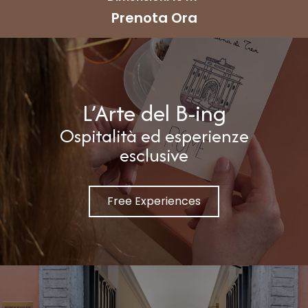
Prenota Ora
L’Arte del B-ing
Ospitalità ed esperienze
esclusive
Free Experiences